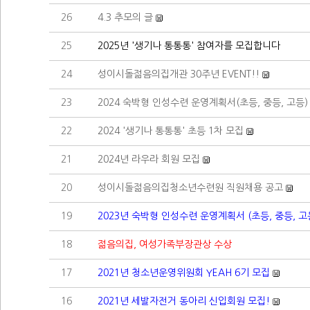
26
4.3 추모의 글
25
2025년 '생기나 통통통' 참여자를 모집합니다
24
성이시돌젊음의집개관 30주년 EVENT!!
23
2024 숙박형 인성수련 운영계획서(초등, 중등, 고등)
22
2024 '생기나 통통통' 초등 1차 모집
21
2024년 라우라 회원 모집
20
성이시돌젊음의집청소년수련원 직원채용 공고
19
2023년 숙박형 인성수련 운영계획서 (초등, 중등, 고
18
젊음의집, 여성가족부장관상 수상
17
2021년 청소년운영위원회 YEAH 6기 모집
16
2021년 세발자전거 동아리 신입회원 모집!